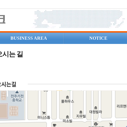
BUSINESS AREA
NOTICE
시는 길